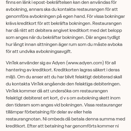
finns en länk i epost-bekräftelsen kan den användas för
avbokning, annars ska du kontakta restaurangen för att
genomföra avbokningen på egen hand. För vissa bokningar
krävs kreditkort för att bekräfta bokningen. Restaurangen
har då rätt att debitera angivet kreditkort med det belopp
som anges när du bekräftar bokningen. Där anges tydligt
hur långt innan sittningen äger rum som du måste avboka
för att undvika avbokningsavgift.
VinTek använder sig av Adyen (www.adyen.com) för all
hantering av kreditkort. Kreditkorten lagras säkert i deras
miljö. Om du anser att du har blivit felaktigt debiterad skall
du kontakta VinTek angående den felaktiga debiteringen.
VinTek kommer då att undersöka om restaurangen
felaktigt debiterat ert kort, d v s om avbokning skett inom
den tidsram som anges vid bokningen. Vissa restauranger
tillämpar förbetalning för delar av eller hela
restaurangnotan. Ni ombeds då betala denna summa med
kreditkort. Efter att betalning har genomförts kommer ni