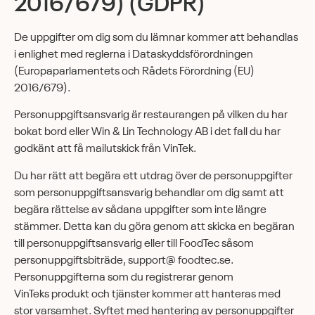
2016/679) (GDPR)
De uppgifter om dig som du lämnar kommer att behandlas
i enlighet med reglerna i Dataskyddsförordningen
(Europaparlamentets och Rådets Förordning (EU)
2016/679).
Personuppgiftsansvarig är restaurangen på vilken du har
bokat bord eller Win & Lin Technology AB i det fall du har
godkänt att få mailutskick från VinTek.
Du har rätt att begära ett utdrag över de personuppgifter
som personuppgiftsansvarig behandlar om dig samt att
begära rättelse av sådana uppgifter som inte längre
stämmer. Detta kan du göra genom att skicka en begäran
till personuppgiftsansvarig eller till FoodTec såsom
personuppgiftsbiträde, support@ foodtec.se.
Personuppgifterna som du registrerar genom
VinTeks produkt och tjänster kommer att hanteras med
stor varsamhet. Syftet med hantering av personuppgifter