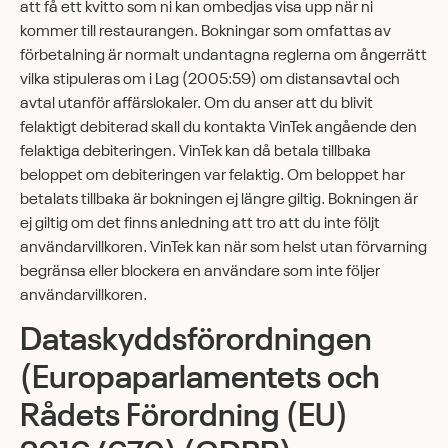
att få ett kvitto som ni kan ombedjas visa upp när ni
kommer till restaurangen. Bokningar som omfattas av
förbetalning är normalt undantagna reglerna om ångerrätt
vilka stipuleras om i Lag (2005:59) om distansavtal och
avtal utanför affärslokaler. Om du anser att du blivit
felaktigt debiterad skall du kontakta VinTek angående den
felaktiga debiteringen. VinTek kan då betala tillbaka
beloppet om debiteringen var felaktig. Om beloppet har
betalats tillbaka är bokningen ej längre giltig. Bokningen är
ej giltig om det finns anledning att tro att du inte följt
användarvillkoren. VinTek kan när som helst utan förvarning
begränsa eller blockera en användare som inte följer
användarvillkoren.
Dataskyddsförordningen
(Europaparlamentets och
Rådets Förordning (EU)